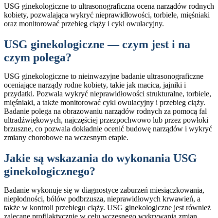
USG ginekologiczne to ultrasonograficzna ocena narządów rodnych
kobiety, pozwalająca wykryć nieprawidłowości, torbiele, mięśniaki
oraz monitorować przebieg ciąży i cykl owulacyjny.
USG ginekologiczne — czym jest i na
czym polega?
USG ginekologiczne to nieinwazyjne badanie ultrasonograficzne
oceniające narządy rodne kobiety, takie jak macica, jajniki i
przydatki. Pozwala wykryć nieprawidłowości strukturalne, torbiele,
mięśniaki, a także monitorować cykl owulacyjny i przebieg ciąży.
Badanie polega na obrazowaniu narządów rodnych za pomocą fal
ultradźwiękowych, najczęściej przezpochwowo lub przez powłoki
brzuszne, co pozwala dokładnie ocenić budowę narządów i wykryć
zmiany chorobowe na wczesnym etapie.
Jakie są wskazania do wykonania USG
ginekologicznego?
Badanie wykonuje się w diagnostyce zaburzeń miesiączkowania,
niepłodności, bólów podbrzusza, nieprawidłowych krwawień, a
także w kontroli przebiegu ciąży. USG ginekologiczne jest również
zalecane profilaktycznie w celu wczesnego wykrywania zmian