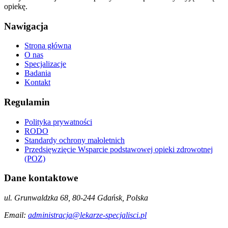
opiekę.
Nawigacja
Strona główna
O nas
Specjalizacje
Badania
Kontakt
Regulamin
Polityka prywatności
RODO
Standardy ochrony małoletnich
Przedsięwzięcie Wsparcie podstawowej opieki zdrowotnej
(POZ)
Dane kontaktowe
ul. Grunwaldzka 68, 80-244 Gdańsk, Polska
Email:
administracja@lekarze-specjalisci.pl