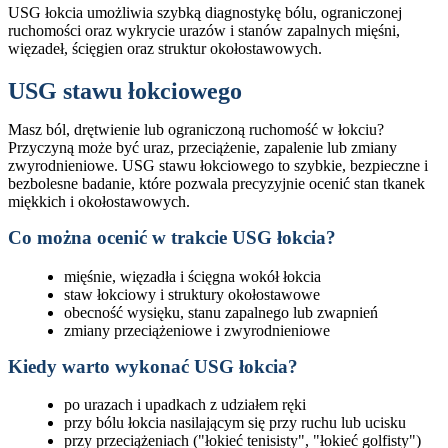
USG łokcia umożliwia szybką diagnostykę bólu, ograniczonej
ruchomości oraz wykrycie urazów i stanów zapalnych mięśni,
więzadeł, ścięgien oraz struktur okołostawowych.
USG stawu łokciowego
Masz ból, drętwienie lub ograniczoną ruchomość w łokciu?
Przyczyną może być uraz, przeciążenie, zapalenie lub zmiany
zwyrodnieniowe. USG stawu łokciowego to szybkie, bezpieczne i
bezbolesne badanie, które pozwala precyzyjnie ocenić stan tkanek
miękkich i okołostawowych.
Co można ocenić w trakcie USG łokcia?
mięśnie, więzadła i ścięgna wokół łokcia
staw łokciowy i struktury okołostawowe
obecność wysięku, stanu zapalnego lub zwapnień
zmiany przeciążeniowe i zwyrodnieniowe
Kiedy warto wykonać USG łokcia?
po urazach i upadkach z udziałem ręki
przy bólu łokcia nasilającym się przy ruchu lub ucisku
przy przeciążeniach ("łokieć tenisisty", "łokieć golfisty")