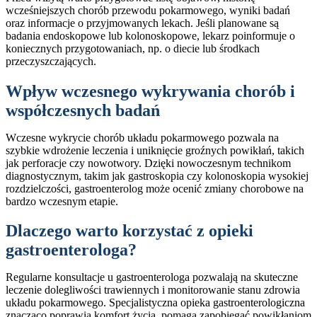
wcześniejszych chorób przewodu pokarmowego, wyniki badań
oraz informacje o przyjmowanych lekach. Jeśli planowane są
badania endoskopowe lub kolonoskopowe, lekarz poinformuje o
koniecznych przygotowaniach, np. o diecie lub środkach
przeczyszczających.
Wpływ wczesnego wykrywania chorób i
współczesnych badań
Wczesne wykrycie chorób układu pokarmowego pozwala na
szybkie wdrożenie leczenia i uniknięcie groźnych powikłań, takich
jak perforacje czy nowotwory. Dzięki nowoczesnym technikom
diagnostycznym, takim jak gastroskopia czy kolonoskopia wysokiej
rozdzielczości, gastroenterolog może ocenić zmiany chorobowe na
bardzo wczesnym etapie.
Dlaczego warto korzystać z opieki
gastroenterologa?
Regularne konsultacje u gastroenterologa pozwalają na skuteczne
leczenie dolegliwości trawiennych i monitorowanie stanu zdrowia
układu pokarmowego. Specjalistyczna opieka gastroenterologiczna
znacząco poprawia komfort życia, pomaga zapobiegać powikłaniom